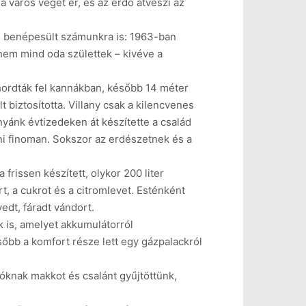
a város véget ér, és az erdő átveszi az
an benépesült számunkra is: 1963-ban
nem mind oda születtek – kivéve a
 hordták fel kannákban, később 14 méter
 biztosította. Villany csak a kilencvenes
anyánk évtizedeken át készítette a család
eni finoman. Sokszor az erdészetnek és a
rissen készített, olykor 200 liter
t, a cukrot és a citromlevet. Esténként
edt, fáradt vándort.
k is, amelyet akkumulátorról
őbb a komfort része lett egy gázpalackról
nóknak makkot és csalánt gyűjtöttünk,