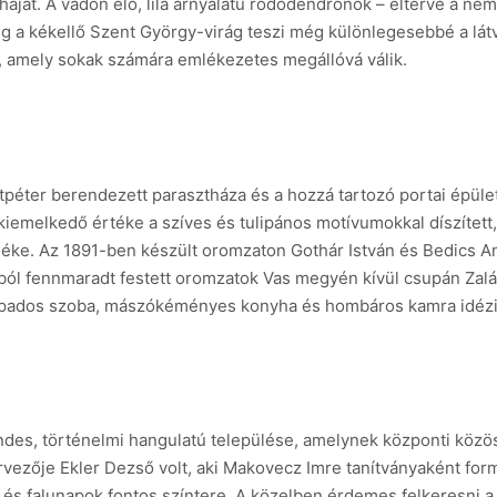
háját. A vadon élő, lila árnyalatú rododendronok – eltérve a neme
g a kékellő Szent György-virág teszi még különlegesebbé a látv
k, amely sokak számára emlékezetes megállóvá válik.
péter berendezett parasztháza és a hozzá tartozó portai épüle
iemelkedő értéke a szíves és tulipános motívumokkal díszített,
léke. Az 1891-ben készült oromzaton Gothár István és Bedics A
dból fennmaradt festett oromzatok Vas megyén kívül csupán Zal
okpados szoba, mászókéményes konyha és hombáros kamra idézi fe
des, történelmi hangulatú települése, amelynek központi közös
rvezője Ekler Dezső volt, aki Makovecz Imre tanítványaként form
k és falunapok fontos színtere. A közelben érdemes felkeresni 