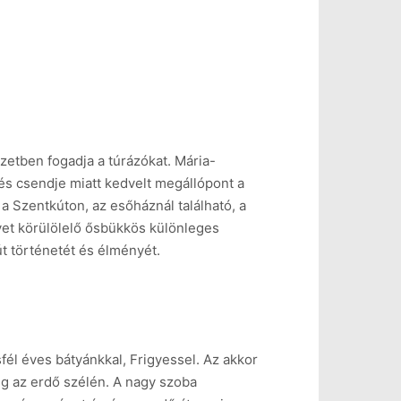
zetben fogadja a túrázókat. Mária-
 és csendje miatt kedvelt megállópont a
a Szentkúton, az esőháznál található, a
lyet körülölelő ősbükkös különleges
út történetét és élményét.
fél éves bátyánkkal, Frigyessel. Az akkor
g az erdő szélén. A nagy szoba