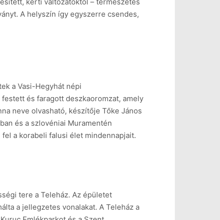
sített, kerti változatoktól – természetes
ányt. A helyszín így egyszerre csendes,
tek a Vasi-Hegyhát népi
 festett és faragott deszkaoromzat, amely
nna neve olvasható, készítője Tőke János
ában és a szlovéniai Muramentén
l a korabeli falusi élet mindennapjait.
ségi tere a Teleház. Az épületet
álta a jellegzetes vonalakat. A Teleház a
a Kuruc Emlékparkot és a Szent