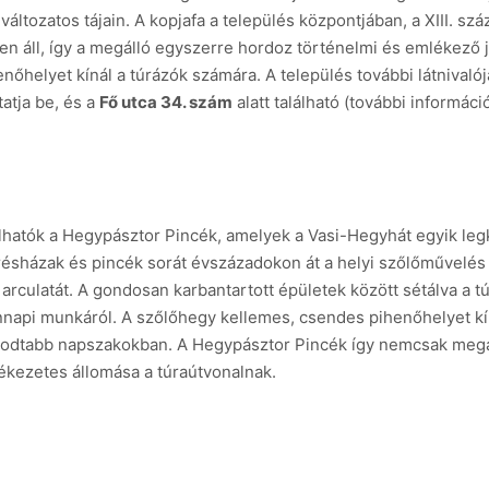
áltozatos tájain. A kopjafa a település központjában, a XIII. sz
 áll, így a megálló egyszerre hordoz történelmi és emlékező j
nőhelyet kínál a túrázók számára. A település további látnivaló
atja be, és a
Fő utca 34. szám
alatt található (további informáci
álhatók a Hegypásztor Pincék, amelyek a Vasi-Hegyhát egyik l
 présházak és pincék sorát évszázadokon át a helyi szőlőművelé
arculatát. A gondosan karbantartott épületek között sétálva a t
napi munkáról. A szőlőhegy kellemes, csendes pihenőhelyet kíná
odtabb napszakokban. A Hegypásztor Pincék így nemcsak meg
lékezetes állomása a túraútvonalnak.