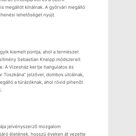
is megállót kínálnak. A győrvári megálló
ihenési lehetőséget nyújt.
yik kiemelt pontja, ahol a természet
esítmény Sebastian Kneipp módszereit
e. A Vizesház kertje hangulatos és
r Toszkána” jelzővel, dombos utcáinak,
gálló a túrázóknak, ahol rövid pihenőt
k.
stája jelvényszerző mozgalom
járó életének, hosszú éveken át vezette