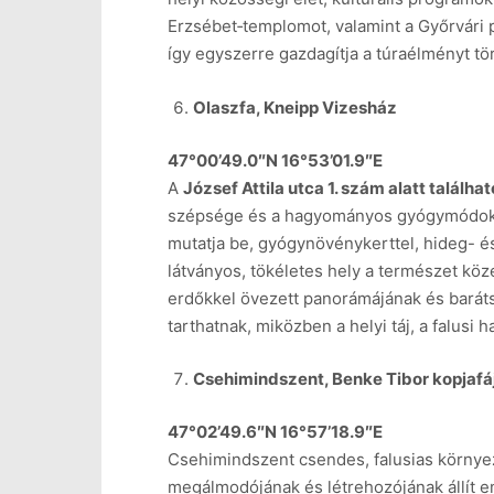
Erzsébet‑templomot, valamint a Győrvári p
így egyszerre gazdagítja a túraélményt tör
Olaszfa, Kneipp Vizesház
47°00’49.0″N 16°53’01.9″E
A
József Attila utca 1. szám alatt találh
szépsége és a hagyományos gyógymódok irá
mutatja be, gyógynövénykerttel, hideg- és
látványos, tökéletes hely a természet kö
erdőkkel övezett panorámájának és baráts
tarthatnak, miközben a helyi táj, a falusi
Csehimindszent, Benke Tibor kopjafá
47°02’49.6″N 16°57’18.9″E
Csehimindszent csendes, falusias környez
megálmodójának és létrehozójának állít e