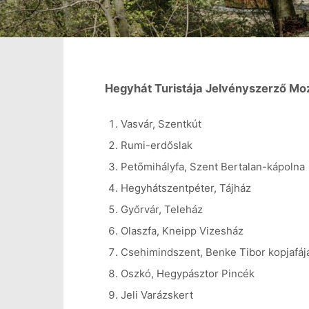
Hegyhát Turistája Jelvényszerző Mo
Vasvár, Szentkút
Rumi-erdőslak
Petőmihályfa, Szent Bertalan-kápolna
Hegyhátszentpéter, Tájház
Győrvár, Teleház
Olaszfa, Kneipp Vizesház
Csehimindszent, Benke Tibor kopjafáj
Oszkó, Hegypásztor Pincék
Jeli Varázskert