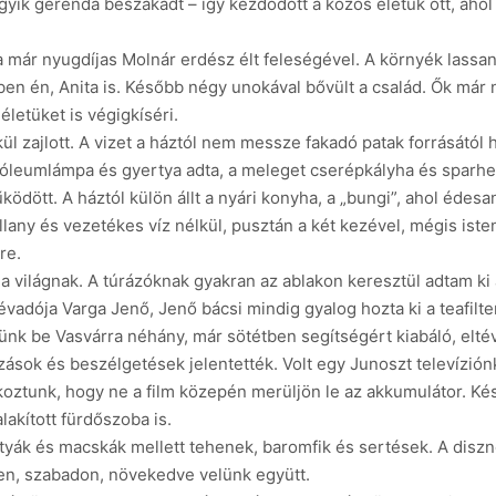
gyik gerenda beszakadt – így kezdődött a közös életük ott, ahol 
 a már nyugdíjas Molnár erdész élt feleségével. A környék lass
en én, Anita is. Később négy unokával bővült a család. Ők már 
életüket is végigkíséri.
l zajlott. A vizet a háztól nem messze fakadó patak forrásától
róleumlámpa és gyertya adta, a meleget cserépkályha és sparhelt
űködött. A háztól külön állt a nyári konyha, a „bungi”, ahol édes
lany és vezetékes víz nélkül, pusztán a két kezével, mégis ist
re.
világnak. A túrázóknak gyakran az ablakon keresztül adtam ki a f
vadója Varga Jenő, Jenő bácsi mindig gyalog hozta ki a teafilter
tünk be Vasvárra néhány, már sötétben segítségért kiabáló, eltév
ások és beszélgetések jelentették. Volt egy Junoszt televízión
tunk, hogy ne a film közepén merüljön le az akkumulátor. Kés
akított fürdőszoba is.
kutyák és macskák mellett tehenek, baromfik és sertések. A disz
en, szabadon, növekedve velünk együtt.