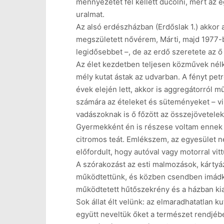
mennyezetét fel kellett dúcolni, mert az e
uralmat.
Az alsó erdészházban (Erdőslak 1.) akkor
megszületett nővérem, Márti, majd 1977-b
legidősebbet –, de az erdő szeretete az ő 
Az élet kezdetben teljesen közművek nélkü
mély kutat ástak az udvarban. A fényt pet
évek elején lett, akkor is aggregátorról m
számára az ételeket és süteményeket – vil
vadászoknak is ő főzött az összejövetelek
Gyermekként én is részese voltam ennek a 
citromos teát. Emlékszem, az egyesület né
előfordult, hogy autóval vagy motorral vit
A szórakozást az esti malmozások, kártyáz
működtettünk, és közben csendben imádkoz
működtetett hűtőszekrény és a házban kial
Sok állat élt velünk: az elmaradhatatlan 
együtt neveltük őket a természet rendjéb