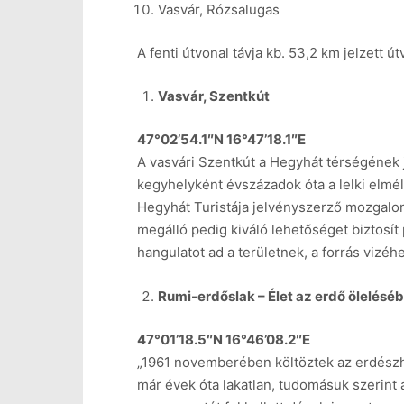
Vasvár, Rózsalugas
A fenti útvonal távja kb. 53,2 km jelzett út
Vasvár, Szentkút
47°02’54.1″N 16°47’18.1″E
A vasvári Szentkút a Hegyhát térségének j
kegyhelyként évszázadok óta a lelki elmél
Hegyhát Turistája jelvényszerző mozgalom 
megálló pedig kiváló lehetőséget biztosít
hangulatot ad a területnek, a forrás vizé
Rumi-erdőslak – Élet az erdő ölelésé
47°01’18.5″N 16°46’08.2″E
„1961 novemberében költöztek az erdészház
már évek óta lakatlan, tudomásuk szerint