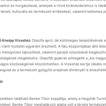
arkot és horgásztavat, amelyek a rövid kirándulásokhoz is ideál
téneti, kulturális és természeti értékekkel, valamint kellemes p
ató Kneipp Vizesház
Olaszfa apró, de különleges településének eg
nti tisztelet egyaránt érezhető. A falu központjában álló lét
 melegvizes taposókkal, valamint parajdi sószobával kiegészítv
zelségének megélésére. Olaszfát gyakran emlegetik a „kis magya
ágos közösségének köszönhetően. A Vizesház kertje ideális me
 hangulat és a természet gyógyító erejének élményét is élvezheti
ja
etében található Benke Tibor kopjafája, amely a Hegyhát Turi
mléket. Benke Tibor meghatározó alakja volt a térség természet