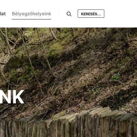
lat
Bélyegzőhelyeink
KERESÉS...
Keresés
INK