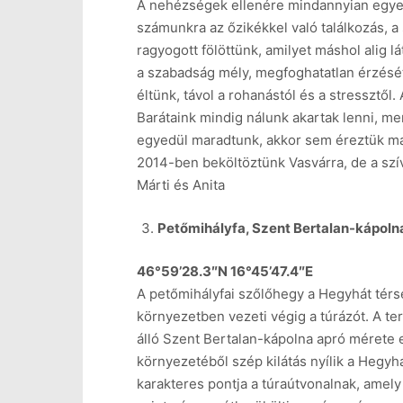
A nehézségek ellenére mindannyian egyet
számunkra az őzikékkel való találkozás, a
ragyogott fölöttünk, amilyet máshol alig l
a szabadság mély, megfoghatatlan érzését
éltünk, távol a rohanástól és a stressztő
Barátaink mindig nálunk akartak lenni, me
egyedül maradtunk, akkor sem éreztük m
2014-ben beköltöztünk Vasvárra, de a szí
Márti és Anita
Petőmihályfa, Szent Bertalan-kápoln
46°59’28.3″N 16°45’47.4″E
A petőmihályfai szőlőhegy a Hegyhát térsé
környezetben vezeti végig a túrázót. A t
álló Szent Bertalan-kápolna apró mérete e
környezetéből szép kilátás nyílik a Hegyh
karakteres pontja a túraútvonalnak, amel