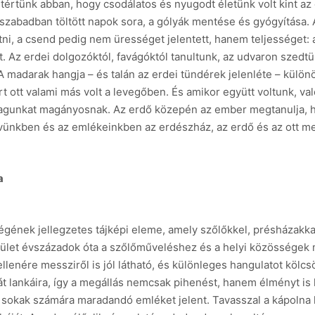
értünk abban, hogy csodálatos és nyugodt életünk volt kint az
 szabadban töltött napok sora, a gólyák mentése és gyógyítása. 
átni, a csend pedig nem ürességet jelentett, hanem teljességet: a
. Az erdei dolgozóktól, favágóktól tanultunk, az udvaron szed
l. A madarak hangja – és talán az erdei tündérek jelenléte – kü
rt ott valami más volt a levegőben. És amikor együtt voltunk, va
agunkat magányosnak. Az erdő közepén az ember megtanulja, h
vünkben és az emlékeinkben az erdészház, az erdő és az ott meg
a
gének jellegzetes tájképi eleme, amely szőlőkkel, présházakkal
erület évszázadok óta a szőlőműveléshez és a helyi közösségek 
llenére messziről is jól látható, és különleges hangulatot kölc
át lankáira, így a megállás nemcsak pihenést, hanem élményt is 
y sokak számára maradandó emléket jelent. Tavasszal a kápolna