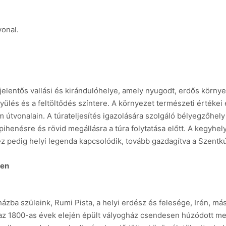
vonal.
elentős vallási és kirándulóhelye, amely nyugodt, erdős környe
yülés és a feltöltődés színtere. A környezet természeti értékei
útvonalain. A túrateljesítés igazolására szolgáló bélyegzőhely 
 pihenésre és rövid megállásra a túra folytatása előtt. A kegyhe
hez pedig helyi legenda kapcsolódik, tovább gazdagítva a Szentk
ben
ba szüleink, Rumi Pista, a helyi erdész és felesége, Irén, más
 az 1800-as évek elején épült vályogház csendesen húzódott me