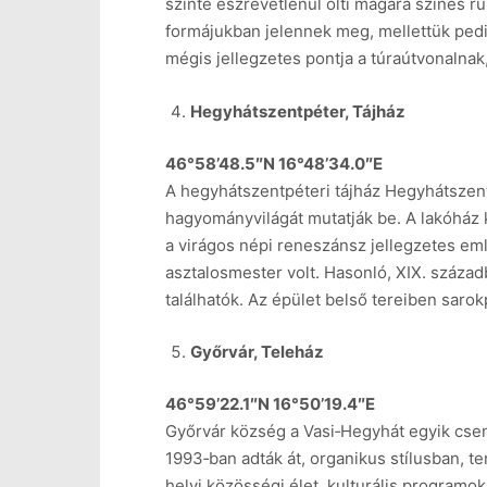
szinte észrevétlenül ölti magára színes ru
formájukban jelennek meg, mellettük pedi
mégis jellegzetes pontja a túraútvonalna
Hegyhátszentpéter, Tájház
46°58’48.5″N 16°48’34.0″E
A hegyhátszentpéteri tájház Hegyhátszent
hagyományvilágát mutatják be. A lakóház k
a virágos népi reneszánsz jellegzetes em
asztalosmester volt. Hasonló, XIX. száza
találhatók. Az épület belső tereiben sar
Győrvár, Teleház
46°59’22.1″N 16°50’19.4″E
Győrvár község a Vasi‑Hegyhát egyik csen
1993‑ban adták át, organikus stílusban, te
helyi közösségi élet, kulturális programo