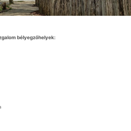
zgalom bélyegzőhelyek:
a