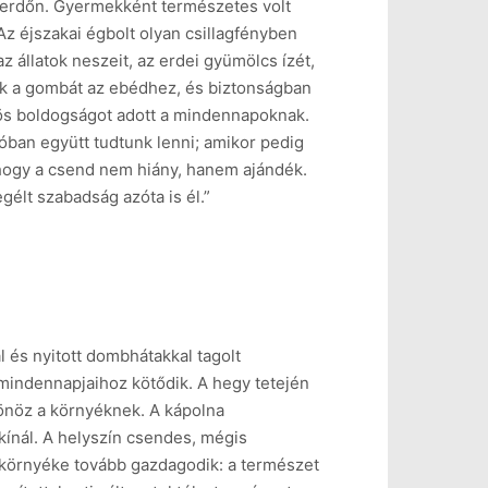
 erdőn. Gyermekként természetes volt
Az éjszakai égbolt olyan csillagfényben
z állatok neszeit, az erdei gyümölcs ízét,
tük a gombát az ebédhez, és biztonságban
lönös boldogságot adott a mindennapoknak.
lóban együtt tudtunk lenni; amikor pedig
ogy a csend nem hiány, hanem ajándék.
élt szabadság azóta is él.”
 és nyitott dombhátakkal tagolt
mindennapjaihoz kötődik. A hegy tetején
sönöz a környéknek. A kápolna
kínál. A helyszín csendes, mégis
 környéke tovább gazdagodik: a természet