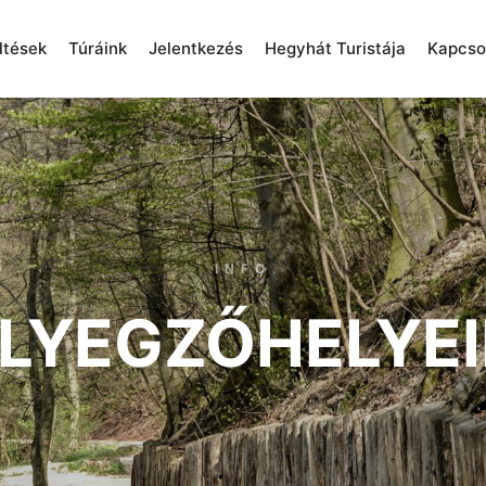
ltések
Túráink
Jelentkezés
Hegyhát Turistája
Kapcso
INFO
LYEGZŐHELYE