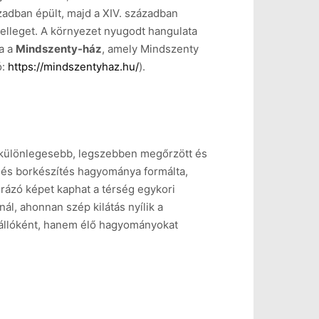
ázadban épült, majd a XIV. században
elleget. A környezet nyugodt hangulata
ja a
Mindszenty-ház
, amely Mindszenty
ó:
https://mindszentyhaz.hu/
).
egkülönlegesebb, legszebben megőrzött és
s és borkészítés hagyománya formálta,
úrázó képet kaphat a térség egykori
l, ahonnan szép kilátás nyílik a
állóként, hanem élő hagyományokat