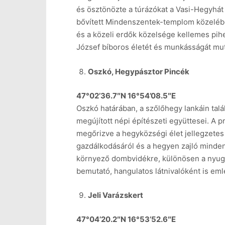
és ösztönözte a túrázókat a Vasi-Hegyhát v
bővített Mindenszentek-templom közelében
és a közeli erdők közelsége kellemes pihe
József bíboros életét és munkásságát mut
Oszkó, Hegypásztor Pincék
47°02’36.7″N 16°54’08.5″E
Oszkó határában, a szőlőhegy lankáin tal
megújított népi építészeti együttesei. A
megőrizve a hegyközségi élet jellegzetes 
gazdálkodásáról és a hegyen zajló minden
környező dombvidékre, különösen a nyug
bemutató, hangulatos látnivalóként is em
Jeli Varázskert
47°04’20.2″N 16°53’52.6″E